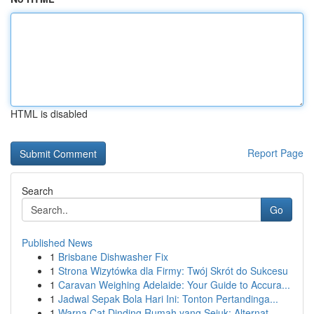
HTML is disabled
Report Page
Search
Go
Published News
1
Brisbane Dishwasher Fix
1
Strona Wizytówka dla Firmy: Twój Skrót do Sukcesu
1
Caravan Weighing Adelaide: Your Guide to Accura...
1
Jadwal Sepak Bola Hari Ini: Tonton Pertandinga...
1
Warna Cat Dinding Rumah yang Sejuk: Alternat...