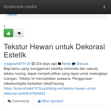
Home
bookmark-media
Togg
navi
Home
1
Tekstur Hewan untuk Dekorasi
Estetik
craigvazh879120
234 days ago
News
Discuss
Bagi kamu yang menggemari estetika minimalis dan natural,
tekstur kucing, dapat menjadi pilihan yang tepat untuk melengkapi
ruangan. Tekstur ini menciptakan suasana. Penggunaan
{aksesoris|pita berbahan tekstil kucing,
https://lexienzha847079.pointblog.net/tekstur-hewan-untuk-
dekorasi-estetik-87826832
Comments
Who Upvoted