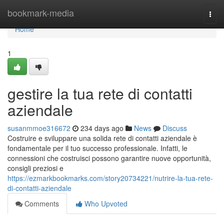
Home
bookmark-media
Togg
navi
Home
1
gestire la tua rete di contatti
aziendale
susanmmoe316672
234 days ago
News
Discuss
Costruire e sviluppare una solida rete di contatti aziendale è
fondamentale per il tuo successo professionale. Infatti, le
connessioni che costruisci possono garantire nuove opportunità,
consigli preziosi e
https://ezmarkbookmarks.com/story20734221/nutrire-la-tua-rete-
di-contatti-aziendale
Comments
Who Upvoted