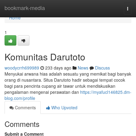
Home
bookmark-media
Togg
navi
Home
1
Komunitas Darutoto
woodycrrh699989
233 days ago
News
Discuss
Menyukai arwana hias adalah sesuatu yang memikat bagi banyak
orang di nusantara. Situs Darutoto hadir sebagai tempat cocok
bagi para pencinta cupang air tawar untuk mendiskusikan
pengalaman mengenai perawatan dan
https://myafucl146825.dm-
blog.com/profile
Comments
Who Upvoted
Comments
Submit a Comment