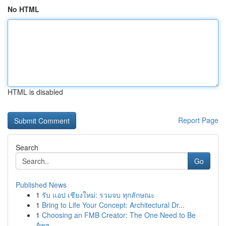
No HTML
HTML is disabled
Report Page
Search
Go
Published News
1
รับ แอป เชียงใหม่: รวมจบ ทุกลักษณะ
1
Bring to Life Your Concept: Architectural Dr...
1
Choosing an FMB Creator: The One Need to Be
Awa...