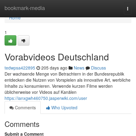
Home
bookmark-media
Togg
navi
Home
1
Vorabvideos Deutschland
tedwpsa422895
205 days ago
News
Discuss
Der wachsende Menge von Betrachtern in der Bundesrepublik
entdecken die Nutzen von Vorspielen als innovative Art, werbliche
Inhalte zu konsumieren. Verwende kurzen Filme werden
üblicherweise vor Videos auf Kanälen
https://ianxgwh460750.jasperwiki.com/user
Comments
Who Upvoted
Comments
Submit a Comment