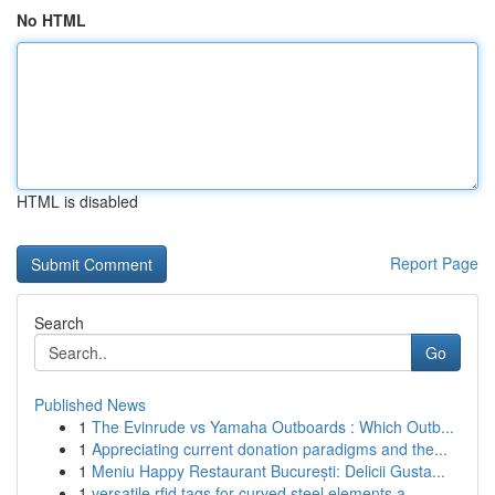
No HTML
HTML is disabled
Report Page
Search
Go
Published News
1
The Evinrude vs Yamaha Outboards : Which Outb...
1
Appreciating current donation paradigms and the...
1
Meniu Happy Restaurant București: Delicii Gusta...
1
versatile rfid tags for curved steel elements a...