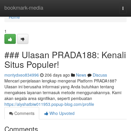
Home
bookmark-media
Togg
navi
Home
1
### Ulasan PRADA188: Kenali
Situs Populer!
montydxeo834996
206 days ago
News
Discuss
Mencari penjelasan lengkap mengenai Platform PRADA188?
Ulasan ini berusaha informasi yang Anda butuhkan tentang
mengakses layanan termasuk metode menggunakannya. Kami
akan segala area signifikan, seperti pembuatan
https://alyshatbiw011953.popup-blog.com/profile
Comments
Who Upvoted
Comments