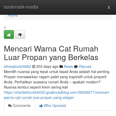
Home
bookmark-media
Togg
navi
Home
1
Mencari Warna Cat Rumah
Luar Propan yang Berkelas
aliviaqlcv424682
203 days ago
News
Discuss
Memilih nuansa yang tepat untuk fasad Anda adalah hal penting.
Propan menawarkan ragam palet yang inspiratif untuk properti
Anda. Perhatikan suasana rumah Anda – apakah modern?
Nuansa lembut seperti krem sering kali
https://charliektzu494030.goabroadblog.com/38266677/mencari-
warna-cat-rumah-luar-propan-yang-elegan
Comments
Who Upvoted