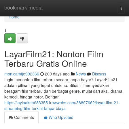
Home
bookmark-media
Togg
navi
Home
1
LayarFilm21: Nonton Film
Terbaru Gratis Online
monicamtjo992366
200 days ago
News
Discuss
Ingin menonton film terbaru secara tanpa bayar? LayarFilm21
adalah pilihan yang tepat untukmu. Situs ini menyediakan
beragam film terbaru dari berbagai genre, mulai dari aksi, drama,
komedi, hingga horor. Dengan
https://laylaakea683355.frewwebs.com/38897662/layar-film-21-
streaming-film-terkini-tanpa-biaya
Comments
Who Upvoted