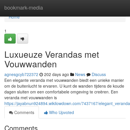
Home
bookmark-media
Home
1
Luxueuze Verandas met
Vouwwanden
agnesgcyb722372
202 days ago
News
Discuss
Een elegante veranda met vouwwanden biedt een unieke manier
om de buitenlucht te ervaren. U kunt de wanden tijdens de koude
dagen sluiten om een comfortabele omgeving te creëren. Een
veranda met vouwwanden is
https://jayabnun924894.wikilowdown.com/7437167/elegant_verand
Comments
Who Upvoted
Comments