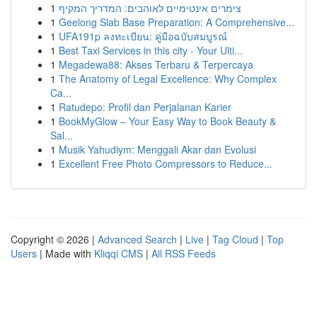
1
צימרים אינטימיים לאוהבים: המדריך המקיף
1
Geelong Slab Base Preparation: A Comprehensive...
1
UFA191p ลงทะเบียน: คู่มือฉบับสมบูรณ์
1
Best Taxi Services in this city - Your Ulti...
1
Megadewa88: Akses Terbaru & Terpercaya
1
The Anatomy of Legal Excellence: Why Complex
Ca...
1
Ratudepo: Profil dan Perjalanan Karier
1
BookMyGlow – Your Easy Way to Book Beauty &
Sal...
1
Musik Yahudiym: Menggali Akar dan Evolusi
1
Excellent Free Photo Compressors to Reduce...
Copyright © 2026 |
Advanced Search
|
Live
|
Tag Cloud
|
Top
Users
| Made with
Kliqqi CMS
|
All RSS Feeds