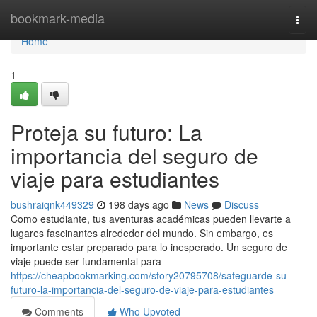
Home
bookmark-media
Togg
navi
Home
1
Proteja su futuro: La
importancia del seguro de
viaje para estudiantes
bushraiqnk449329
198 days ago
News
Discuss
Como estudiante, tus aventuras académicas pueden llevarte a
lugares fascinantes alrededor del mundo. Sin embargo, es
importante estar preparado para lo inesperado. Un seguro de
viaje puede ser fundamental para
https://cheapbookmarking.com/story20795708/safeguarde-su-
futuro-la-importancia-del-seguro-de-viaje-para-estudiantes
Comments
Who Upvoted