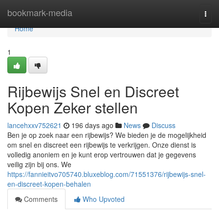
Home
bookmark-media
Togg
navi
Home
1
Rijbewijs Snel en Discreet
Kopen Zeker stellen
lancehxxv752621
196 days ago
News
Discuss
Ben je op zoek naar een rijbewijs? We bieden je de mogelijkheid
om snel en discreet een rijbewijs te verkrijgen. Onze dienst is
volledig anoniem en je kunt erop vertrouwen dat je gegevens
veilig zijn bij ons. We
https://fannieitvo705740.bluxeblog.com/71551376/rijbewijs-snel-
en-discreet-kopen-behalen
Comments
Who Upvoted