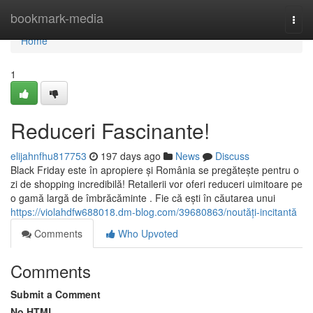
Home
bookmark-media
Togg
navi
Home
1
Reduceri Fascinante!
elijahnfhu817753
197 days ago
News
Discuss
Black Friday este în apropiere și România se pregătește pentru o
zi de shopping incredibilă! Retailerii vor oferi reduceri uimitoare pe
o gamă largă de îmbrăcăminte . Fie că ești în căutarea unui
https://violahdfw688018.dm-blog.com/39680863/noutăți-incitantă
Comments
Who Upvoted
Comments
Submit a Comment
No HTML