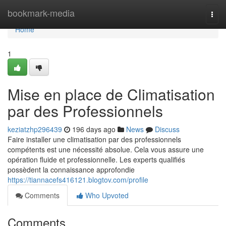
Home
bookmark-media
Togg
navi
Home
1
Mise en place de Climatisation
par des Professionnels
keziatzhp296439
196 days ago
News
Discuss
Faire installer une climatisation par des professionnels
compétents est une nécessité absolue. Cela vous assure une
opération fluide et professionnelle. Les experts qualifiés
possèdent la connaissance approfondie
https://tiannacefs416121.blogtov.com/profile
Comments
Who Upvoted
Comments