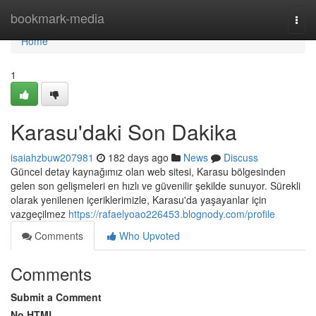
Home
bookmark-media
Togg
navi
Home
1
Karasu'daki Son Dakika
isaiahzbuw207981
182 days ago
News
Discuss
Güncel detay kaynağımız olan web sitesi, Karasu bölgesinden
gelen son gelişmeleri en hızlı ve güvenilir şekilde sunuyor. Sürekli
olarak yenilenen içeriklerimizle, Karasu'da yaşayanlar için
vazgeçilmez
https://rafaelyoao226453.blognody.com/profile
Comments
Who Upvoted
Comments
Submit a Comment
No HTML