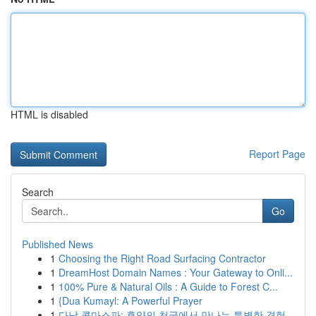
HTML is disabled
Report Page
Search
Go
Published News
1
Choosing the Right Road Surfacing Contractor
1
DreamHost Domain Names : Your Gateway to Onli...
1
100% Pure & Natural Oils : A Guide to Forest C...
1
{Dua Kumayl: A Powerful Prayer
1
다낭 콤마스파: 휴양의 천국에서 만나는 특별한 경험