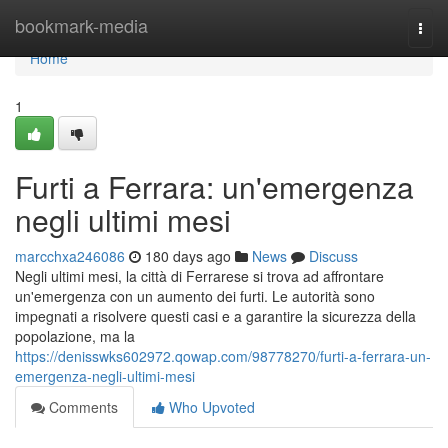
Home
bookmark-media
Togg
navi
Home
1
Furti a Ferrara: un'emergenza
negli ultimi mesi
marcchxa246086
180 days ago
News
Discuss
Negli ultimi mesi, la città di Ferrarese si trova ad affrontare
un'emergenza con un aumento dei furti. Le autorità sono
impegnati a risolvere questi casi e a garantire la sicurezza della
popolazione, ma la
https://denisswks602972.qowap.com/98778270/furti-a-ferrara-un-
emergenza-negli-ultimi-mesi
Comments
Who Upvoted