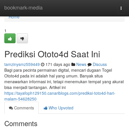
Home
bookmark-media
Togg
navi
Home
1
Prediksi Ototo4d Saat Ini
tamzinysmz559449
171 days ago
News
Discuss
Bagi para pecinta permainan digital, mencari dugaan Togel
Ototo4d pada ini adalah hal yang umum. Banyak situs
menawarkan informasi ini, tetapi menemukan tempat yang akurat
bisa menjadi tantangan. Artikel ini
https://tayafoph129150.canariblogs.com/prediksi-toto4d-hari-
malam-54628250
Comments
Who Upvoted
Comments