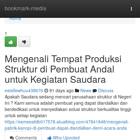
Home
bookmark-media
Togg
navi
Home
1
Mengenali Tempat Produksi
Struktur di Pembuat Andal
untuk Kegiatan Saudara
estellewhuu438676
91 days ago
News
Discuss
Apakah Saudara sedang mencari perusahaan struktur di Negeri
Ini ? Kami semua adalah pembuat yang dapat diandalkan dan
berdedikasi untuk menyediakan solusi struktur berkualitas tinggi
untuk setiap kegiatan
https://esmeeafdb017578.atualblog.com/47841848/mengenali-
pabrik-kanopi-di-pembuat-dapat-diandalkan-demi-acara-anda
Comments
Who Upvoted