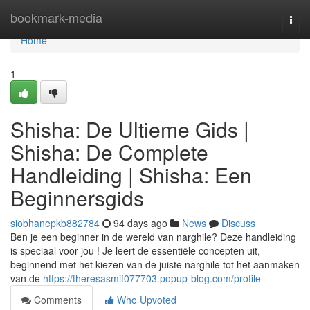
Home
bookmark-media
Togg
navi
Home
1
Shisha: De Ultieme Gids |
Shisha: De Complete
Handleiding | Shisha: Een
Beginnersgids
siobhanepkb882784
94 days ago
News
Discuss
Ben je een beginner in de wereld van narghile? Deze handleiding
is speciaal voor jou ! Je leert de essentiële concepten uit,
beginnend met het kiezen van de juiste narghile tot het aanmaken
van de
https://theresasmif077703.popup-blog.com/profile
Comments
Who Upvoted