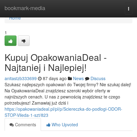
Home
bookmark-media
Togg
navi
Home
1
Kupuj OpakowaniaDeal -
Najtaniej i Najlepiej!
anitastzb333699
87 days ago
News
Discuss
Szukasz najlepszych opakowań do Twojej firmy? Nie szukaj dalej!
Na OpakowaniaDeal znajdziesz szeroki wybór oferty w
najniższych cenach. U nas z pewnością znajdziesz te czego
potrzebujesz! Zamawiaj już dziś i
https://opakowaniadeal.pl/pl/p/Sciereczka-do-podlogi-ODOR-
STOP-Vileda-1-szt/823
Comments
Who Upvoted