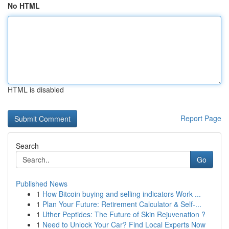
No HTML
HTML is disabled
Report Page
Search
Go
Published News
1
How Bitcoin buying and selling indicators Work ...
1
Plan Your Future: Retirement Calculator & Self-...
1
Uther Peptides: The Future of Skin Rejuvenation ?
1
Need to Unlock Your Car? Find Local Experts Now