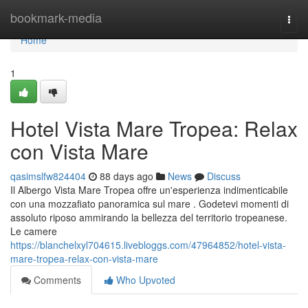
Home
bookmark-media
Togg
navi
Home
1
Hotel Vista Mare Tropea: Relax
con Vista Mare
qasimslfw824404
88 days ago
News
Discuss
Il Albergo Vista Mare Tropea offre un'esperienza indimenticabile
con una mozzafiato panoramica sul mare . Godetevi momenti di
assoluto riposo ammirando la bellezza del territorio tropeanese.
Le camere
https://blanchelxyl704615.livebloggs.com/47964852/hotel-vista-
mare-tropea-relax-con-vista-mare
Comments
Who Upvoted