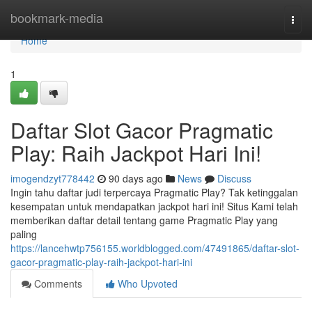
Home
bookmark-media
Togg
navi
Home
1
Daftar Slot Gacor Pragmatic
Play: Raih Jackpot Hari Ini!
imogendzyt778442
90 days ago
News
Discuss
Ingin tahu daftar judi terpercaya Pragmatic Play? Tak ketinggalan
kesempatan untuk mendapatkan jackpot hari ini! Situs Kami telah
memberikan daftar detail tentang game Pragmatic Play yang
paling
https://lancehwtp756155.worldblogged.com/47491865/daftar-slot-
gacor-pragmatic-play-raih-jackpot-hari-ini
Comments
Who Upvoted