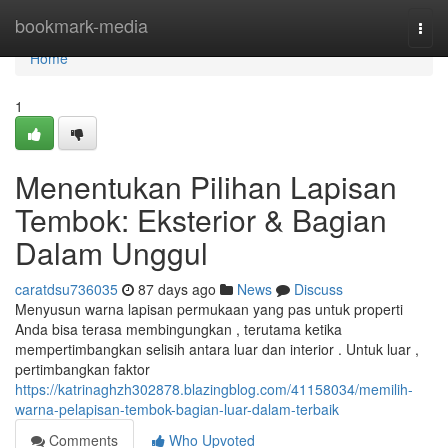
Home
bookmark-media
Togg
navi
Home
1
Menentukan Pilihan Lapisan
Tembok: Eksterior & Bagian
Dalam Unggul
caratdsu736035
87 days ago
News
Discuss
Menyusun warna lapisan permukaan yang pas untuk properti
Anda bisa terasa membingungkan , terutama ketika
mempertimbangkan selisih antara luar dan interior . Untuk luar ,
pertimbangkan faktor
https://katrinaghzh302878.blazingblog.com/41158034/memilih-
warna-pelapisan-tembok-bagian-luar-dalam-terbaik
Comments
Who Upvoted