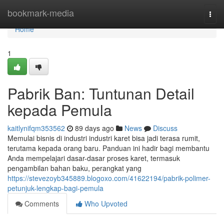
Home
bookmark-media
Togg
navi
Home
1
Pabrik Ban: Tuntunan Detail
kepada Pemula
kaitlynifqm353562
89 days ago
News
Discuss
Memulai bisnis di industri industri karet bisa jadi terasa rumit,
terutama kepada orang baru. Panduan ini hadir bagi membantu
Anda mempelajari dasar-dasar proses karet, termasuk
pengambilan bahan baku, perangkat yang
https://stevezoyb345889.blogoxo.com/41622194/pabrik-polimer-
petunjuk-lengkap-bagi-pemula
Comments
Who Upvoted