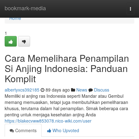
Home
bookmark-media
Togg
navi
Home
1
Cara Memelihara Penampilan
Si Anjing Indonesia: Panduan
Komplit
albertyxcs392185
89 days ago
News
Discuss
Memiliki si anjing ras Indonesia seperti Mandar atau Gembul
memang memuaskan, tetapi juga membutuhkan pemeliharaan
khusus, terutama dalam hal penampilan. Simak beberapa cara
penting untuk menjaga kesehatan anjing Anda
https://blakecvww853078.nico-wiki.com/user
Comments
Who Upvoted