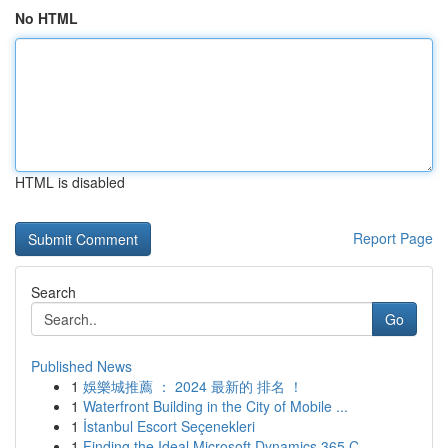
No HTML
HTML is disabled
Report Page
Search
Go
Published News
1
娛樂城推薦 ： 2024 最新的 排名 ！
1
Waterfront Building in the City of Mobile ...
1
İstanbul Escort Seçenekleri
1
Finding the Ideal Microsoft Dynamics 365 C...