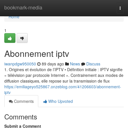
Home
bookmark-media
Togg
navi
Home
1
Abonnement iptv
iwanpdgw950050
89 days ago
News
Discuss
1. Origines et évolution de l’IPTV • Définition initiale : IPTV signifie
« télévision par protocole Internet ». Contrairement aux modes de
diffusion classiques, elle repose sur la transmission de flux
https://emiliageyo525867.onzeblog.com/41206603/abonnement-
iptv
Comments
Who Upvoted
Comments
Submit a Comment