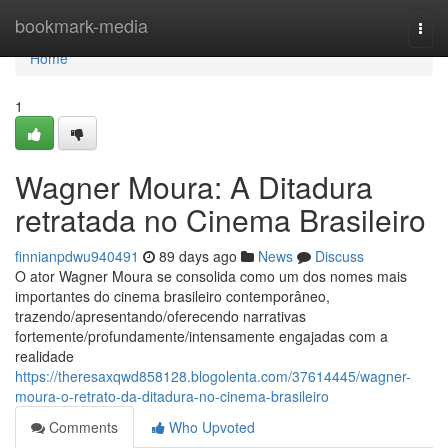
Home
bookmark-media
Togg
navi
Home
1
Wagner Moura: A Ditadura
retratada no Cinema Brasileiro
finnianpdwu940491
89 days ago
News
Discuss
O ator Wagner Moura se consolida como um dos nomes mais
importantes do cinema brasileiro contemporâneo,
trazendo/apresentando/oferecendo narrativas
fortemente/profundamente/intensamente engajadas com a
realidade
https://theresaxqwd858128.blogolenta.com/37614445/wagner-
moura-o-retrato-da-ditadura-no-cinema-brasileiro
Comments
Who Upvoted