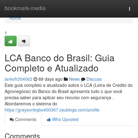
Home
bookmark-media
Togg
navi
Home
1
LCA Banco do Brasil: Guia
Completo e Atualizado
iankvfr204062
89 days ago
News
Discuss
Este guia completo e atualizado sobre o LCA (Letra de Crédito do
Agronegócio) do Banco do Brasil apresenta tudo o que você
precisa saber para aplicar seu recurso com segurança .
Abordaremos o sistema do
https://graysonbqbo400367.csublogs.com/profile
Comments
Who Upvoted
Comments