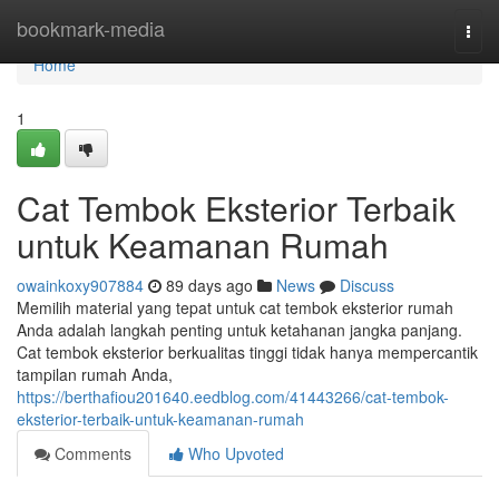
Home
bookmark-media
Togg
navi
Home
1
Cat Tembok Eksterior Terbaik
untuk Keamanan Rumah
owainkoxy907884
89 days ago
News
Discuss
Memilih material yang tepat untuk cat tembok eksterior rumah
Anda adalah langkah penting untuk ketahanan jangka panjang.
Cat tembok eksterior berkualitas tinggi tidak hanya mempercantik
tampilan rumah Anda,
https://berthafiou201640.eedblog.com/41443266/cat-tembok-
eksterior-terbaik-untuk-keamanan-rumah
Comments
Who Upvoted