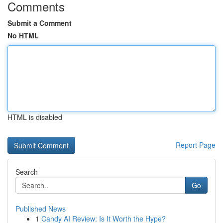
Comments
Submit a Comment
No HTML
HTML is disabled
Report Page
Search
Go
Published News
1
Candy AI Review: Is It Worth the Hype?