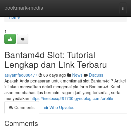
Home
bookmark-media
Togg
navi
Home
1
Bantam4d Slot: Tutorial
Lengkap dan Link Terbaru
asiyamfao888477
86 days ago
News
Discuss
Apakah Anda penasaran untuk menikmati slot Bantam4d ? Artikel
ini akan menyajikan detail mengenai platform Bantam4d. Kami
akan membahas tips bermain, ragam judi yang tersedia , serta
menyediakan
https://inesbcsq261730.gynoblog.com/profile
Comments
Who Upvoted
Comments