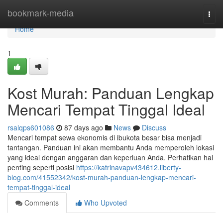
Home
bookmark-media
Togg
navi
Home
1
Kost Murah: Panduan Lengkap
Mencari Tempat Tinggal Ideal
rsalqps601086
87 days ago
News
Discuss
Mencari tempat sewa ekonomis di ibukota besar bisa menjadi
tantangan. Panduan ini akan membantu Anda memperoleh lokasi
yang ideal dengan anggaran dan keperluan Anda. Perhatikan hal
penting seperti posisi
https://katrinavapv434612.liberty-
blog.com/41552342/kost-murah-panduan-lengkap-mencari-
tempat-tinggal-ideal
Comments
Who Upvoted