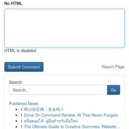
No HTML
HTML is disabled
Report Page
Search
Go
Published News
1
商小信官网：安全吗？
1
Done On Command Review: AI That Never Forgets
1
สล็อตออโต้: คู่มือสำหรับมือใหม่
1
The Ultimate Guide to Creatine Gummies: Website...