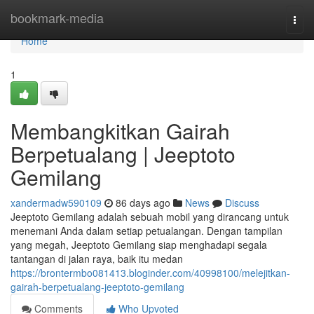
Home
bookmark-media
Togg
navi
Home
1
Membangkitkan Gairah
Berpetualang | Jeeptoto
Gemilang
xandermadw590109
86 days ago
News
Discuss
Jeeptoto Gemilang adalah sebuah mobil yang dirancang untuk
menemani Anda dalam setiap petualangan. Dengan tampilan
yang megah, Jeeptoto Gemilang siap menghadapi segala
tantangan di jalan raya, baik itu medan
https://brontermbo081413.bloginder.com/40998100/melejitkan-
gairah-berpetualang-jeeptoto-gemilang
Comments
Who Upvoted