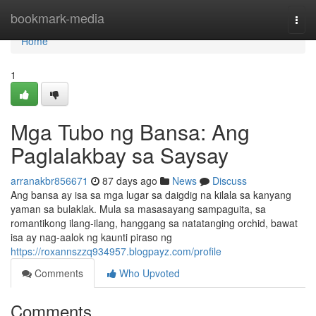
Home
bookmark-media
Togg
navi
Home
1
Mga Tubo ng Bansa: Ang
Paglalakbay sa Saysay
arranakbr856671
87 days ago
News
Discuss
Ang bansa ay isa sa mga lugar sa daigdig na kilala sa kanyang
yaman sa bulaklak. Mula sa masasayang sampaguita, sa
romantikong ilang-ilang, hanggang sa natatanging orchid, bawat
isa ay nag-aalok ng kaunti piraso ng
https://roxannszzq934957.blogpayz.com/profile
Comments
Who Upvoted
Comments