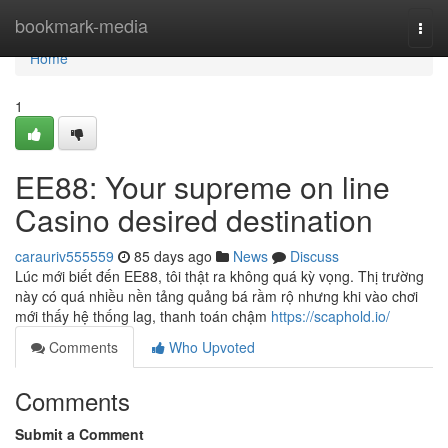
Home
bookmark-media
Togg
navi
Home
1
EE88: Your supreme on line
Casino desired destination
carauriv555559
85 days ago
News
Discuss
Lúc mới biết đến EE88, tôi thật ra không quá kỳ vọng. Thị trường
này có quá nhiều nền tảng quảng bá rầm rộ nhưng khi vào chơi
mới thấy hệ thống lag, thanh toán chậm
https://scaphold.io/
Comments
Who Upvoted
Comments
Submit a Comment