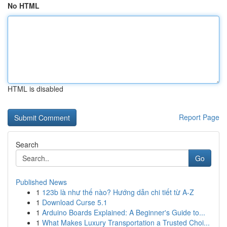
No HTML
HTML is disabled
Report Page
Search
Go
Published News
1
123b là như thế nào? Hướng dẫn chi tiết từ A-Z
1
Download Curse 5.1
1
Arduino Boards Explained: A Beginner's Guide to...
1
What Makes Luxury Transportation a Trusted Choi...