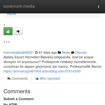
Home
bookmark-media
Togg
navi
Home
1
```
hamzahqkbq996021
87 days ago
News
Discuss
Ataköy Escort Hizmetleri Bakırköy bölgesinde, özel bir sosyal
deneyim mi arıyorsunuz? Profesyonel refakatçi hizmetlerimizle,
unutulmaz bir akşam geçirmeniz için hazırız. Profesyonellik ilkemiz
https://ammarzyjz967904.activoblog.com/51614350/
Comments
Who Upvoted
Comments
Submit a Comment
No HTML