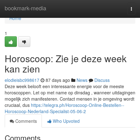
Home
bookmark-media
Togg
navi
Home
1
Horoscoop: Zie je deze week
kan zien
elodieisbc998617
87 days ago
News
Discuss
Deze week belooft een interessante energie voor de meeste
horoscoppen. Let op met name op dinsdag , wanneer uitdagingen
mogelijk zich manifesteren. Contact mensen in je omgeving wordt
cruciaal, dus
https://telegra.ph/Horoscoop-Online-Bestellen--
Horoscoop-Nederland-Specialist-05-06-2
Comments
Who Upvoted
Comments