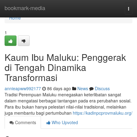
Home
bookmark-media
Togg
navi
Home
1
Kaum Ibu Maluku: Penggerak
di Tengah Dinamika
Transformasi
annieapww992177
86 days ago
News
Discuss
Tradisi Perempuan Maluku menegaskan keterlibatan sangat
dalam mengatasi berbagai tantangan pada era perubahan sosial.
Para ibu bukan hanya pelestari nilai-nilai tradisional, melainkan
juga membantu bagi pertumbuhan
https://kadinpcprovmaluku.org/
Comments
Who Upvoted