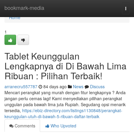
Home
bookmark-media
Togg
navi
Home
1
Tablet Keunggulan
Lengkapnya di Di Bawah Lima
Ribuan : Pilihan Terbaik!
arranecru557787
84 days ago
News
Discuss
Mencari perangkat yang murah dengan fitur lengkapnya ? Anda
jangan perlu cemas lagi! Kami menyediakan pilihan perangkat
unggulan pada bawah lima juta Rupiah. Segudang opsi menarik
tersedia,
https://ebiz-directory.com/listings1130848/perangkat-
keunggulan-utuh-di-bawah-5-ribuan-daftar-terbaik
Comments
Who Upvoted