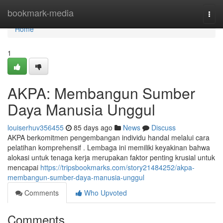
Home
bookmark-media
Togg
navi
Home
1
AKPA: Membangun Sumber
Daya Manusia Unggul
louiserhuv356455
85 days ago
News
Discuss
AKPA berkomitmen pengembangan individu handal melalui cara
pelatihan komprehensif . Lembaga ini memiliki keyakinan bahwa
alokasi untuk tenaga kerja merupakan faktor penting krusial untuk
mencapai
https://tripsbookmarks.com/story21484252/akpa-
membangun-sumber-daya-manusia-unggul
Comments
Who Upvoted
Comments