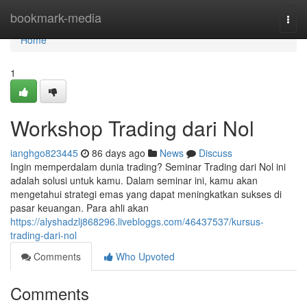
Home
bookmark-media
Togg
navi
Home
1
Workshop Trading dari Nol
ianghgo823445
86 days ago
News
Discuss
Ingin memperdalam dunia trading? Seminar Trading dari Nol ini
adalah solusi untuk kamu. Dalam seminar ini, kamu akan
mengetahui strategi emas yang dapat meningkatkan sukses di
pasar keuangan. Para ahli akan
https://alyshadzlj868296.livebloggs.com/46437537/kursus-
trading-dari-nol
Comments
Who Upvoted
Comments