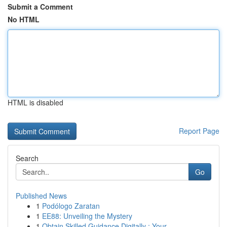
Submit a Comment
No HTML
HTML is disabled
Report Page
Search
Go
Published News
1
Podólogo Zaratan
1
EE88: Unveiling the Mystery
1
Obtain Skilled Guidance Digitally : Your ...