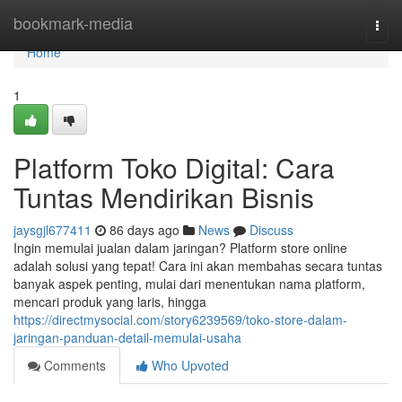
Home
bookmark-media
Togg
navi
Home
1
Platform Toko Digital: Cara
Tuntas Mendirikan Bisnis
jaysgjl677411
86 days ago
News
Discuss
Ingin memulai jualan dalam jaringan? Platform store online
adalah solusi yang tepat! Cara ini akan membahas secara tuntas
banyak aspek penting, mulai dari menentukan nama platform,
mencari produk yang laris, hingga
https://directmysocial.com/story6239569/toko-store-dalam-
jaringan-panduan-detail-memulai-usaha
Comments
Who Upvoted