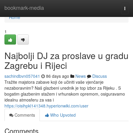
Home
bookmark-media
Togg
navi
Home
1
Najbolji DJ za proslave u gradu
Zagrebu i Rijeci
sachindbvn057041
86 days ago
News
Discuss
Tražite majstora zabave koji će učiniti vaše vjenčanje
nezaboravnim? Naš glazbeni urednik je top izbor za Rijeku . S
bogatim glazbenim stažem i vrhunskom opremom, osiguravamo
idealnu atmosferu za vas i
https://oisihpkl141348.hyperionwiki.com/user
Comments
Who Upvoted
Comments