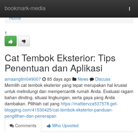
Home
bookmark-media
Togg
navi
Home
1
Cat Tembok Eksterior: Tips
Penentuan dan Aplikasi
amaangilm049007
85 days ago
News
Discuss
Memilih cat tembok eksterior yang tepat merupakan hal krusial
untuk melindungi dan mempercantik rumah Anda. Evaluasi ragam
bahan dinding, situasi lingkungan, serta gaya yang Anda
dambakan. Pilihlah cat yang
https://mattiervza537578.get-
blogging.com/41530425/cat-tembok-eksterior-panduan-
pengilihan-dan-penerapan
Comments
Who Upvoted