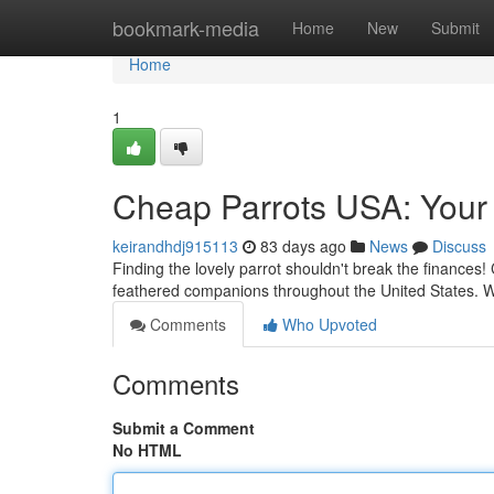
Home
bookmark-media
Home
New
Submit
Home
1
Cheap Parrots USA: Your 
keirandhdj915113
83 days ago
News
Discuss
Finding the lovely parrot shouldn't break the finances!
feathered companions throughout the United States. 
Comments
Who Upvoted
Comments
Submit a Comment
No HTML