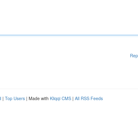
Rep
d
|
Top Users
| Made with
Kliqqi CMS
|
All RSS Feeds