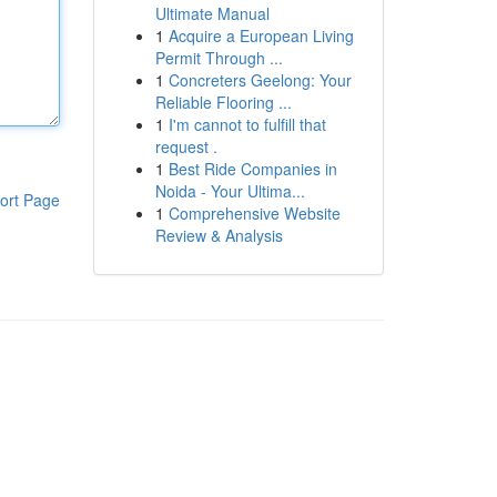
Ultimate Manual
1
Acquire a European Living
Permit Through ...
1
Concreters Geelong: Your
Reliable Flooring ...
1
I'm cannot to fulfill that
request .
1
Best Ride Companies in
Noida - Your Ultima...
ort Page
1
Comprehensive Website
Review & Analysis