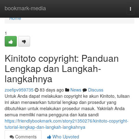
Home
bookmark-media
Togg
navi
Home
1
Kinitoto copyright: Panduan
Lengkap dan Langkah-
langkahnya
zoefipv959735
83 days ago
News
Discuss
Untuk Anda dapat melakukan copyright ke akun Kinitoto, tulisan
ini akan menawarkan tutorial lengkap dan prosedur yang
dibutuhkan untuk melakukan prosedur masuk. Yakinlah Anda
semua memiliki nama pengguna dan kata sandi
https://friendlybookmark.com/story21350276/kinitoto-copyright-
tutorial-lengkap-dan-langkah-langkahnya
Comments
Who Upvoted