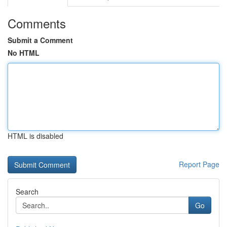
Comments
Submit a Comment
No HTML
HTML is disabled
Report Page
Search
Go