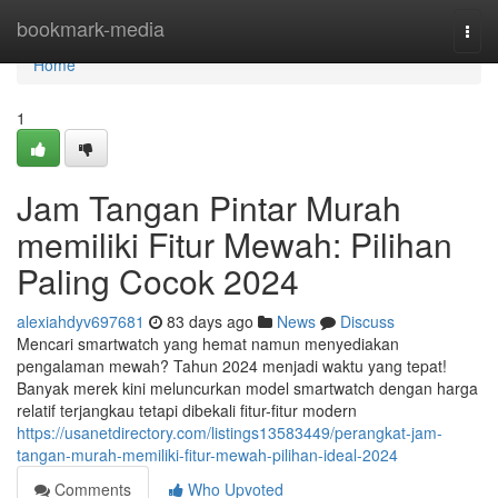
Home
bookmark-media
Togg
navi
Home
1
Jam Tangan Pintar Murah
memiliki Fitur Mewah: Pilihan
Paling Cocok 2024
alexiahdyv697681
83 days ago
News
Discuss
Mencari smartwatch yang hemat namun menyediakan
pengalaman mewah? Tahun 2024 menjadi waktu yang tepat!
Banyak merek kini meluncurkan model smartwatch dengan harga
relatif terjangkau tetapi dibekali fitur-fitur modern
https://usanetdirectory.com/listings13583449/perangkat-jam-
tangan-murah-memiliki-fitur-mewah-pilihan-ideal-2024
Comments
Who Upvoted