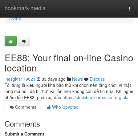
Home
bookmark-media
Togg
navi
Home
1
EE88: Your final on-line Casino
location
inesgkfs179021
83 days ago
News
Discuss
Tôi từng là kiểu người khá bảo thủ khi chọn nền tảng chơi, vì thật
lòng mà nói, đã bị “hớ” vài lần nên không còn dễ tin nữa. Khi nghe
nhắc đến EE88, phản xạ đầu
https://stmichaelsbreaston.org.uk/
Comments
Who Upvoted
Comments
Submit a Comment