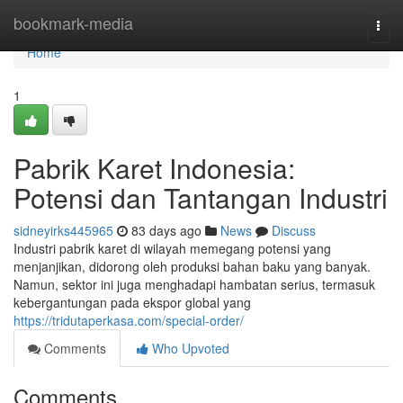
Home
bookmark-media
Togg
navi
Home
1
Pabrik Karet Indonesia:
Potensi dan Tantangan Industri
sidneyirks445965
83 days ago
News
Discuss
Industri pabrik karet di wilayah memegang potensi yang
menjanjikan, didorong oleh produksi bahan baku yang banyak.
Namun, sektor ini juga menghadapi hambatan serius, termasuk
kebergantungan pada ekspor global yang
https://tridutaperkasa.com/special-order/
Comments
Who Upvoted
Comments